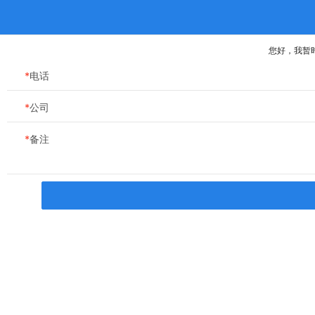
网站首页
关于公司
公司产品
新闻动
你的位置：
首页
>
公司产品
>
阀门
公司产品 Product
液位控制设备
人防产品中心
消声加热器
电动阀门控制器
复合式排气阀（新）
变频供水设备
阀门系列
水温控制设备